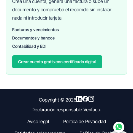
Crea una cuenta, genera una factura o sube un
documento y comprueba el recorrido sin instalar
nada ni introducir tarjeta.
Facturas y vencimientos
Documentos y bancos
FINANEDI
Hablemos ahora
Contabilidad y EDI
Crear cuenta gratis con certificado digital
Pedir información sobre FinanEDI
Resolver una duda del ERP
Financiación externa
Copyright ©
2026
Declaración responsable Verifactu
Otro
Aviso legal
Política de Privacidad