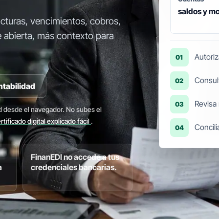
saldos y m
cturas, vencimientos, cobros,
 abierta, más contexto para
Autoriz
01
Consul
02
ntabilidad
Revisa
03
d desde el navegador. No subes el
rtificado digital explicado fácil
.
Concil
04
FinanEDI no accede a tus
a
credenciales bancarias.