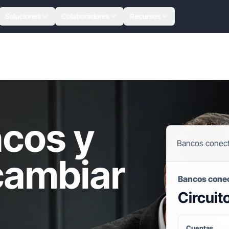
Soluciones
Colaboradores
Recursos
cos y
Bancos conec
 cambiar
Bancos cone
Circuit
Cuentas