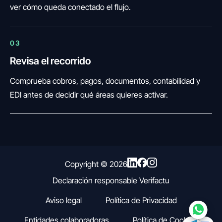
ver cómo queda conectado el flujo.
03
Revisa el recorrido
FINANEDI
Hablemos ahora
Comprueba cobros, pagos, documentos, contabilidad y
EDI antes de decidir qué áreas quieres activar.
Pedir información sobre FinanEDI
Resolver una duda del ERP
Financiación externa
Copyright ©
2026
Declaración responsable Verifactu
Otro
Aviso legal
Política de Privacidad
Entidades colaboradoras
Política de Cookies