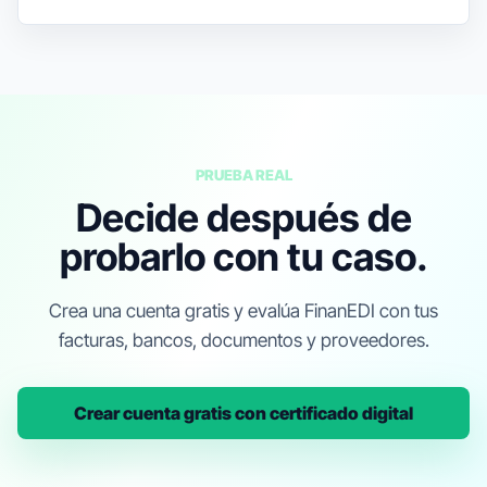
PRUEBA REAL
Decide después de
probarlo con tu caso.
Crea una cuenta gratis y evalúa FinanEDI con tus
FINANEDI
facturas, bancos, documentos y proveedores.
Hablemos ahora
Crear cuenta gratis con certificado digital
Pedir información sobre FinanEDI
Resolver una duda del ERP