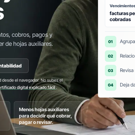
s
Vencimiento
facturas pe
cobradas
ntos, cobros, pagos y
Agrupa 
01
r de hojas auxiliares.
Relacio
02
ntabilidad
Revisa
03
d desde el navegador. No subes el
Deja da
04
rtificado digital explicado fácil
.
Menos hojas auxiliares
para decidir qué cobrar,
pagar o revisar.