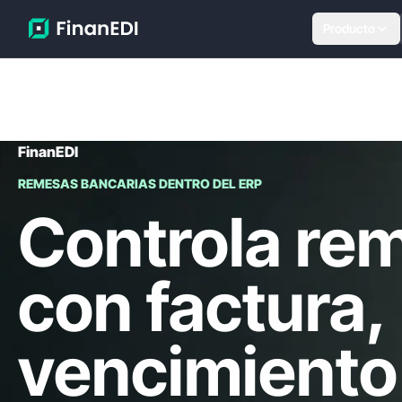
Producto
FinanEDI
REMESAS BANCARIAS DENTRO DEL ERP
Controla re
con factura,
vencimiento