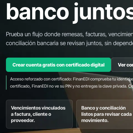
banco junto
Prueba un flujo donde remesas, facturas, vencimie
conciliación bancaria se revisan juntos, sin depende
Crear cuenta gratis con certificado digital
Ver co
Acceso reforzado con certificado: FinanEDI comprueba tu identida
certificado, FinanEDI no ve su PIN y no entregas la clave privada.
Ce
Vencimientos vinculados
Banco y conciliación
a factura, cliente o
listos para revisar cada
proveedor.
movimiento.