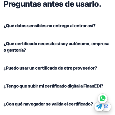
Preguntas antes de usarlo.
FINANEDI
¿Qué datos sensibles no entrego al entrar así?
Hablemos ahora
Pedir información sobre FinanEDI
¿Qué certificado necesito si soy autónomo, empresa
o gestoría?
Resolver una duda del ERP
¿Puedo usar un certificado de otro proveedor?
Financiación externa
Otro
¿Tengo que subir mi certificado digital a FinanEDI?
¿Con qué navegador se valida el certificado?