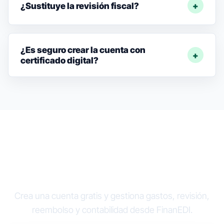
¿Sustituye la revisión fiscal?
¿Es seguro crear la cuenta con
certificado digital?
Sube tickets antes de que
desaparezcan.
Crea una cuenta gratis y gestiona gastos, revisión,
FINANEDI
reembolso y contabilidad desde FinanEDI.
Hablemos ahora