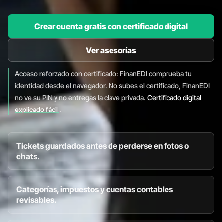
Crear cuenta gratis con certificado digital
Ver asesorías
Acceso reforzado con certificado: FinanEDI comprueba tu
identidad desde el navegador. No subes el certificado, FinanEDI
no ve su PIN y no entregas la clave privada.
Certificado digital
explicado fácil
.
Tickets guardados antes de perderse en fotos o
chats.
Categorías, impuestos y cuentas contables
revisables.