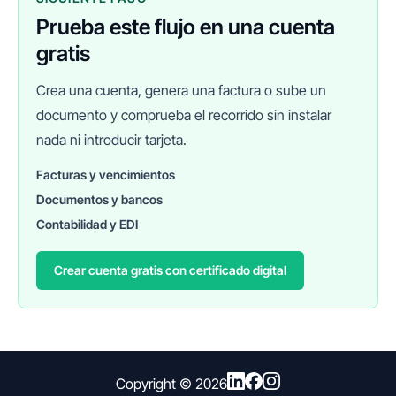
Prueba este flujo en una cuenta
gratis
Crea una cuenta, genera una factura o sube un
documento y comprueba el recorrido sin instalar
nada ni introducir tarjeta.
Facturas y vencimientos
Documentos y bancos
FINANEDI
Hablemos ahora
Contabilidad y EDI
Crear cuenta gratis con certificado digital
Pedir información sobre FinanEDI
Resolver una duda del ERP
Financiación externa
Copyright ©
2026