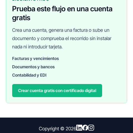
Prueba este flujo en una cuenta
gratis
Crea una cuenta, genera una factura o sube un
documento y comprueba el recorrido sin instalar
nada ni introducir tarjeta.
Facturas y vencimientos
Documentos y bancos
FINANEDI
Hablemos ahora
Contabilidad y EDI
Crear cuenta gratis con certificado digital
Pedir información sobre FinanEDI
Resolver una duda del ERP
Financiación externa
Copyright ©
2026