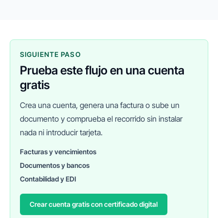
mejorar la productividad, reducir...
SIGUIENTE PASO
Prueba este flujo en una cuenta
gratis
Crea una cuenta, genera una factura o sube un
documento y comprueba el recorrido sin instalar
nada ni introducir tarjeta.
Facturas y vencimientos
Documentos y bancos
FINANEDI
Hablemos ahora
Contabilidad y EDI
Crear cuenta gratis con certificado digital
Pedir información sobre FinanEDI