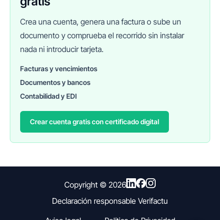
gratis
Crea una cuenta, genera una factura o sube un
documento y comprueba el recorrido sin instalar
nada ni introducir tarjeta.
Facturas y vencimientos
Documentos y bancos
FINANEDI
Hablemos ahora
Contabilidad y EDI
Crear cuenta gratis con certificado digital
Pedir información sobre FinanEDI
Resolver una duda del ERP
Financiación externa
Copyright ©
2026
Declaración responsable Verifactu
Otro