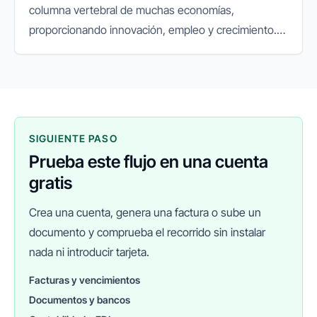
columna vertebral de muchas economías,
proporcionando innovación, empleo y crecimiento.
Sin embargo, la gestión y el crecimiento de una
PYME presentan desafíos únicos que...
SIGUIENTE PASO
Prueba este flujo en una cuenta
gratis
Crea una cuenta, genera una factura o sube un
documento y comprueba el recorrido sin instalar
nada ni introducir tarjeta.
Facturas y vencimientos
Documentos y bancos
FINANEDI