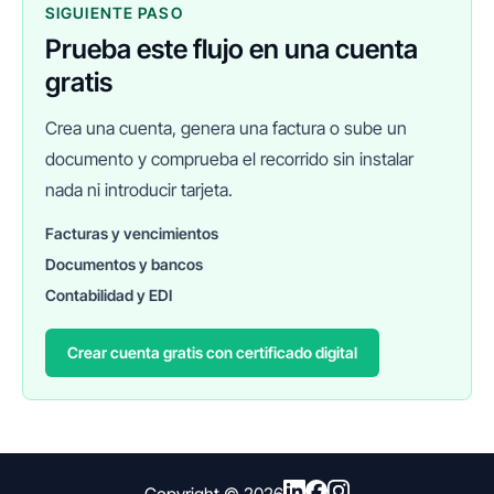
SIGUIENTE PASO
Prueba este flujo en una cuenta
gratis
Crea una cuenta, genera una factura o sube un
documento y comprueba el recorrido sin instalar
nada ni introducir tarjeta.
Facturas y vencimientos
Documentos y bancos
FINANEDI
Hablemos ahora
Contabilidad y EDI
Crear cuenta gratis con certificado digital
Pedir información sobre FinanEDI
Resolver una duda del ERP
Financiación externa