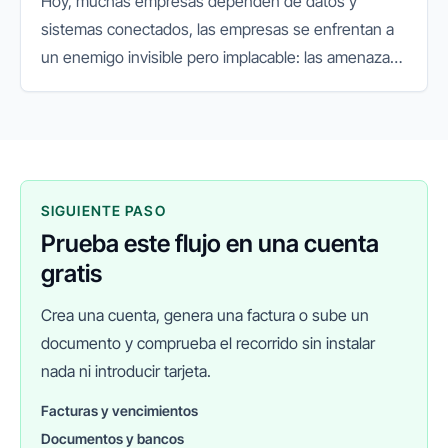
Hoy, muchas empresas dependen de datos y
sistemas conectados, las empresas se enfrentan a
un enemigo invisible pero implacable: las amenazas
cibernéticas. Lo que antes era un riesgo secundario,
hoy se ha convertido en...
SIGUIENTE PASO
Prueba este flujo en una cuenta
gratis
Crea una cuenta, genera una factura o sube un
documento y comprueba el recorrido sin instalar
nada ni introducir tarjeta.
Facturas y vencimientos
Documentos y bancos
FINANEDI