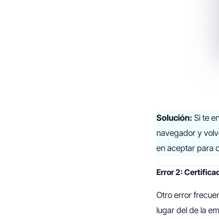
Solución:
Si te e
navegador y volve
en aceptar para c
Error 2: Certific
Otro error frecue
lugar del de la e