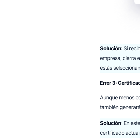
Solución
: Si rec
empresa, cierra e
estás seleccionan
Error 3: Certific
Aunque menos com
también generará
Solución
: En est
certificado actual