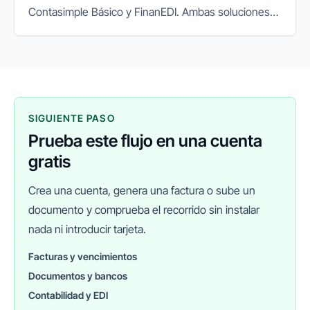
Contasimple Básico y FinanEDI. Ambas soluciones
son completamente gratuitas, pero ¿cuál se adapta
mejor a tus necesidades?
SIGUIENTE PASO
Prueba este flujo en una cuenta
gratis
Crea una cuenta, genera una factura o sube un
documento y comprueba el recorrido sin instalar
nada ni introducir tarjeta.
Facturas y vencimientos
Documentos y bancos
FINANEDI
Hablemos ahora
Contabilidad y EDI