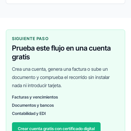
clientes y gestionan sus proyectos.
SIGUIENTE PASO
Prueba este flujo en una cuenta
gratis
Crea una cuenta, genera una factura o sube un
documento y comprueba el recorrido sin instalar
nada ni introducir tarjeta.
Facturas y vencimientos
Documentos y bancos
FINANEDI
Hablemos ahora
Contabilidad y EDI
Crear cuenta gratis con certificado digital
Pedir información sobre FinanEDI