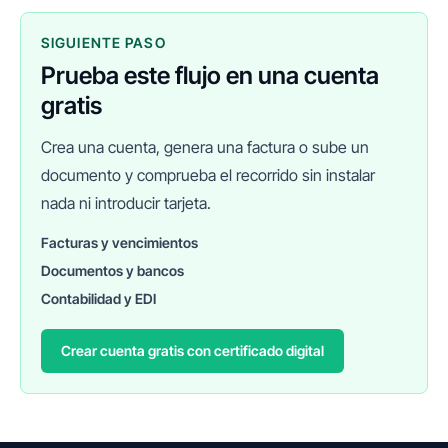
SIGUIENTE PASO
Prueba este flujo en una cuenta
gratis
Crea una cuenta, genera una factura o sube un
documento y comprueba el recorrido sin instalar
nada ni introducir tarjeta.
Facturas y vencimientos
Documentos y bancos
FINANEDI
Hablemos ahora
Contabilidad y EDI
Crear cuenta gratis con certificado digital
Pedir información sobre FinanEDI
Resolver una duda del ERP