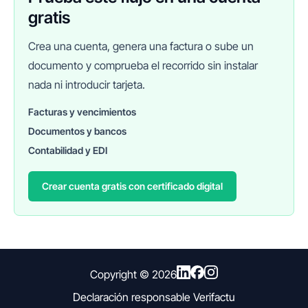
gratis
Crea una cuenta, genera una factura o sube un
documento y comprueba el recorrido sin instalar
nada ni introducir tarjeta.
Facturas y vencimientos
Documentos y bancos
FINANEDI
Hablemos ahora
Contabilidad y EDI
Crear cuenta gratis con certificado digital
Pedir información sobre FinanEDI
Resolver una duda del ERP
Financiación externa
Copyright ©
2026
Declaración responsable Verifactu
Otro