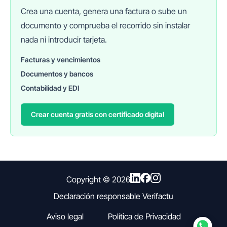
Crea una cuenta, genera una factura o sube un
documento y comprueba el recorrido sin instalar
nada ni introducir tarjeta.
Facturas y vencimientos
Documentos y bancos
FINANEDI
Hablemos ahora
Contabilidad y EDI
Crear cuenta gratis con certificado digital
Pedir información sobre FinanEDI
Resolver una duda del ERP
Financiación externa
Copyright ©
2026
Declaración responsable Verifactu
Otro
Aviso legal
Política de Privacidad