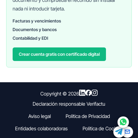
documento y comprueba el recorrido sin instalar
nada ni introducir tarjeta.
Facturas y vencimientos
Documentos y bancos
FINANEDI
Hablemos ahora
Contabilidad y EDI
Crear cuenta gratis con certificado digital
Pedir información sobre FinanEDI
Resolver una duda del ERP
Financiación externa
Copyright ©
2026
Declaración responsable Verifactu
Otro
Aviso legal
Política de Privacidad
Entidades colaboradoras
Política de Cookies