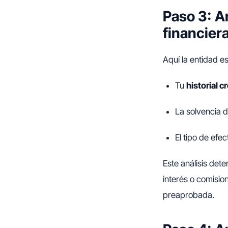
Paso 3: An
financier
Aquí la entidad es
Tu
historial c
La solvencia d
El tipo de efe
Este análisis det
interés o comisio
preaprobada.