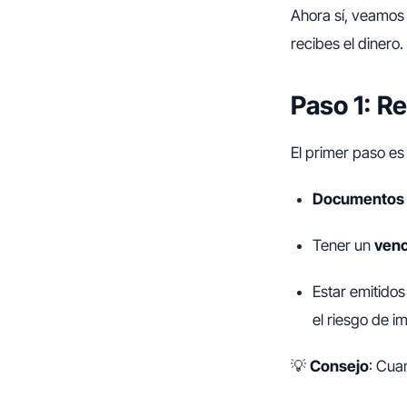
Ahora sí, veamos
recibes el dinero.
Paso 1: R
El primer paso es
Documentos 
Tener un
venc
Estar emitidos
el riesgo de i
💡
Consejo
: Cua