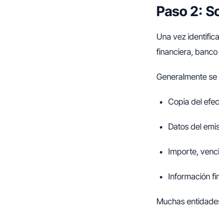
Paso 2: S
Una vez identific
financiera, banco
Generalmente se 
Copia del efec
Datos del emiso
Importe, venc
Información f
Muchas entidades