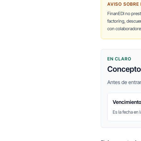
AVISO SOBRE
FinanEDI no pres
factoring, descue
con colaboradores
EN CLARO
Conceptos
Antes de entrar
Vencimient
Es la fecha en 