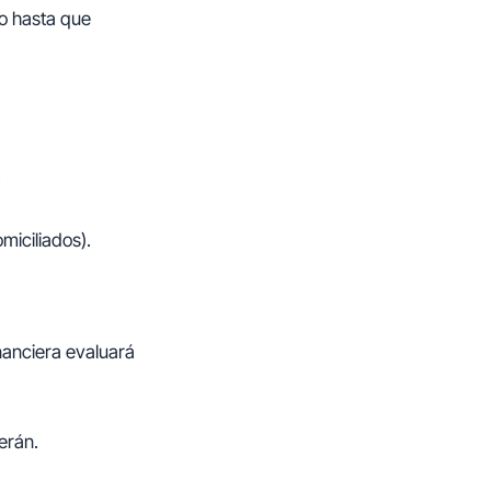
o hasta que
:
miciliados).
inanciera evaluará
erán.