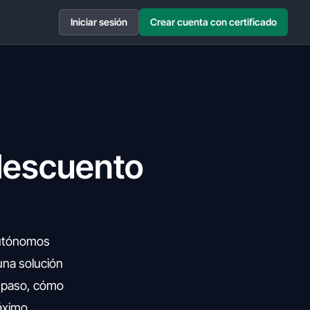
Iniciar sesión
Crear cuenta con certificado
descuento
autónomos
una solución
a paso, cómo
áximo.