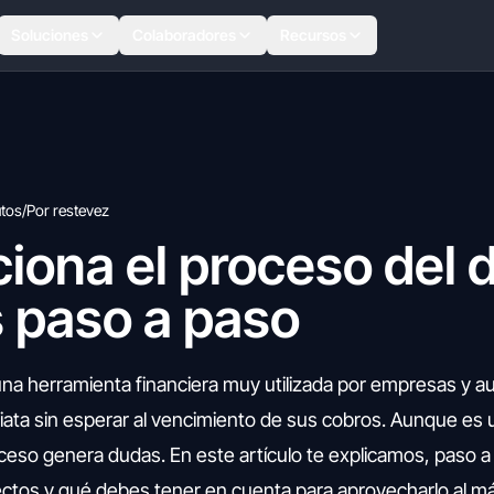
Soluciones
Colaboradores
Recursos
utos
/
Por restevez
iona el proceso del 
s paso a paso
una herramienta financiera muy utilizada por empresas y 
iata sin esperar al vencimiento de sus cobros. Aunque es 
ceso genera dudas. En este artículo te explicamos, paso 
ectos y qué debes tener en cuenta para aprovecharlo al m