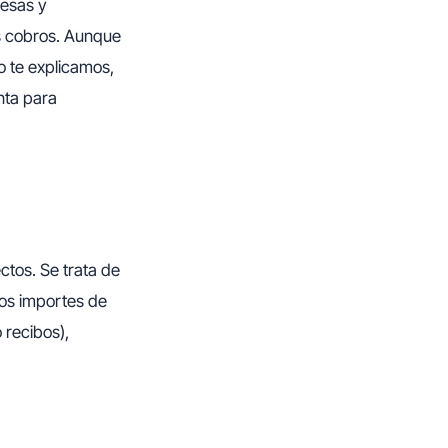
resas y
s cobros. Aunque
o te explicamos,
nta para
ctos. Se trata de
los importes de
 recibos),