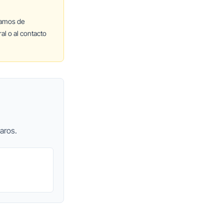
lamos de
al o al contacto
aros.