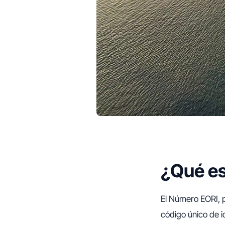
¿Qué es
El Número EORI, p
código único de id