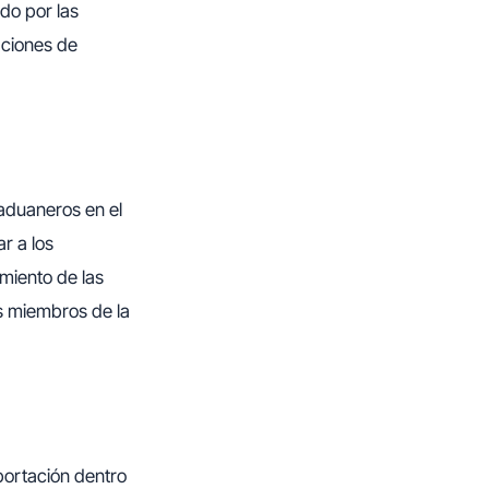
do por las
aciones de
 aduaneros en el
r a los
miento de las
es miembros de la
portación dentro