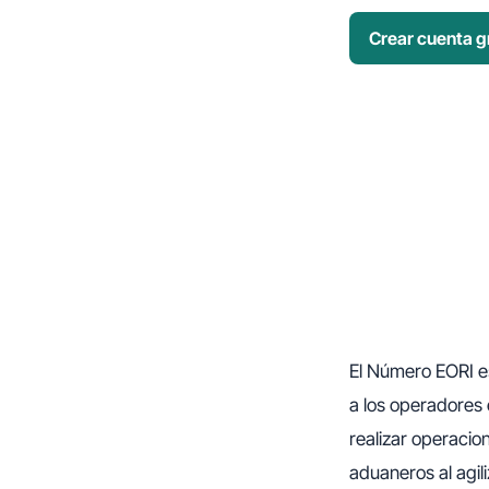
Crear cuenta gr
El Número EORI es
a los operadores 
realizar operacio
aduaneros al agili