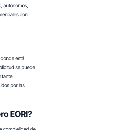
s, autónomos,
merciales con
s donde está
olicitud se puede
rtante
idos por las
ero EORI?
la complejidad de