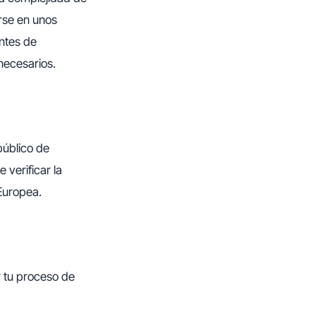
arse en unos
antes de
necesarios.
público de
 verificar la
Europea.
r tu proceso de