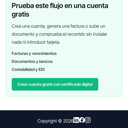
Prueba este flujo en una cuenta
gratis
Crea una cuenta, genera una factura o sube un
documento y comprueba el recorrido sin instalar
nada ni introducir tarjeta.
Facturas y vencimientos
Documentos y bancos
FINANEDI
Hablemos ahora
Contabilidad y EDI
Crear cuenta gratis con certificado digital
Pedir información sobre FinanEDI
Resolver una duda del ERP
Financiación externa
Copyright ©
2026