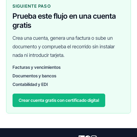
SIGUIENTE PASO
Prueba este flujo en una cuenta
gratis
Crea una cuenta, genera una factura o sube un
documento y comprueba el recorrido sin instalar
nada ni introducir tarjeta.
Facturas y vencimientos
Documentos y bancos
FINANEDI
Hablemos ahora
Contabilidad y EDI
Crear cuenta gratis con certificado digital
Pedir información sobre FinanEDI
Resolver una duda del ERP
Financiación externa