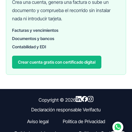
Crea una cuenta, genera una factura o sube un
documento y comprueba el recorrido sin instalar
nada ni introducir tarjeta.
Facturas y vencimientos
Documentos y bancos
FINANEDI
Hablemos ahora
Contabilidad y EDI
Crear cuenta gratis con certificado digital
Pedir información sobre FinanEDI
Resolver una duda del ERP
Financiación externa
Copyright ©
2026
Declaración responsable Verifactu
Otro
Aviso legal
Política de Privacidad