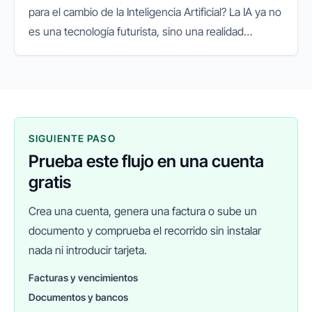
para el cambio de la Inteligencia Artificial? La IA ya no
es una tecnología futurista, sino una realidad
presente que está redefiniendo el panorama
empresarial a nivel...
SIGUIENTE PASO
Prueba este flujo en una cuenta
gratis
Crea una cuenta, genera una factura o sube un
documento y comprueba el recorrido sin instalar
nada ni introducir tarjeta.
Facturas y vencimientos
Documentos y bancos
FINANEDI