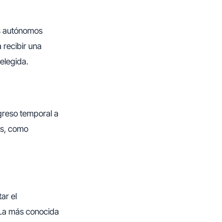
os autónomos
a recibir una
elegida.
greso temporal a
as, como
ar el
 La más conocida