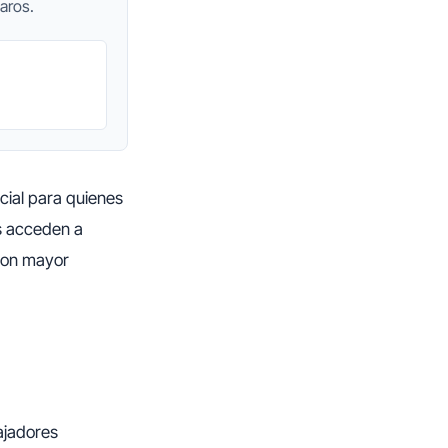
aros.
cial para quienes
s acceden a
 con mayor
ajadores