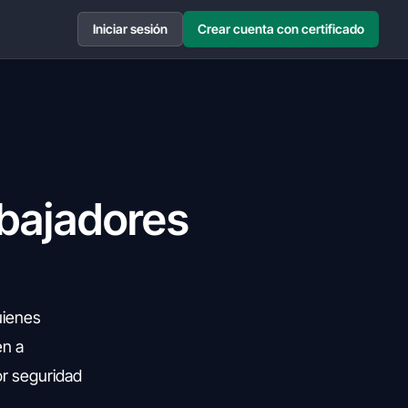
Iniciar sesión
Crear cuenta con certificado
bajadores
uienes
en a
or seguridad