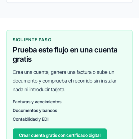
presente que está redefiniendo el panorama
empresarial a nivel...
SIGUIENTE PASO
Prueba este flujo en una cuenta
gratis
Crea una cuenta, genera una factura o sube un
documento y comprueba el recorrido sin instalar
nada ni introducir tarjeta.
Facturas y vencimientos
Documentos y bancos
FINANEDI
Hablemos ahora
Contabilidad y EDI
Crear cuenta gratis con certificado digital
Pedir información sobre FinanEDI