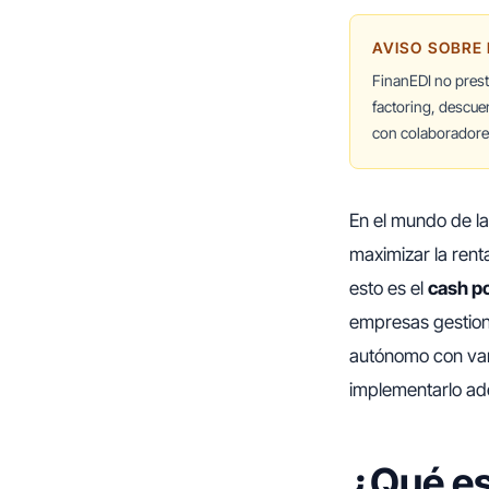
AVISO SOBRE
FinanEDI no pres
factoring, descue
con colaboradores
En el mundo de la
maximizar la rent
esto es el
cash p
empresas gestion
autónomo con var
implementarlo ad
¿Qué es