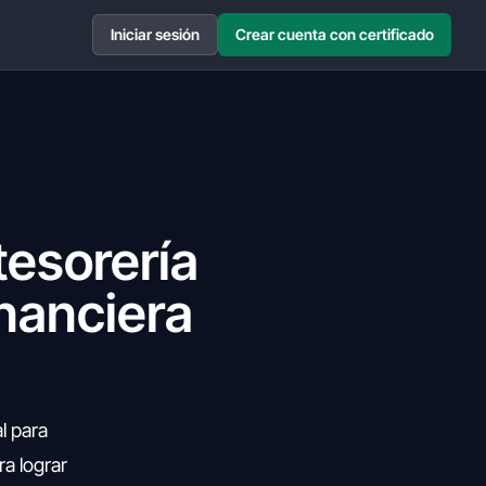
Iniciar sesión
Crear cuenta con certificado
tesorería
inanciera
l para
ra lograr