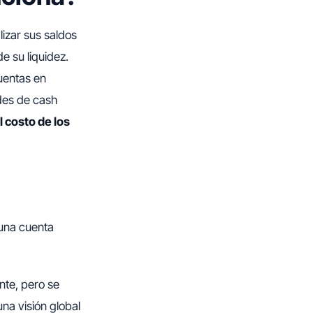
izar sus saldos
e su liquidez.
uentas en
ades de cash
l costo de los
 una cuenta
nte, pero se
na visión global