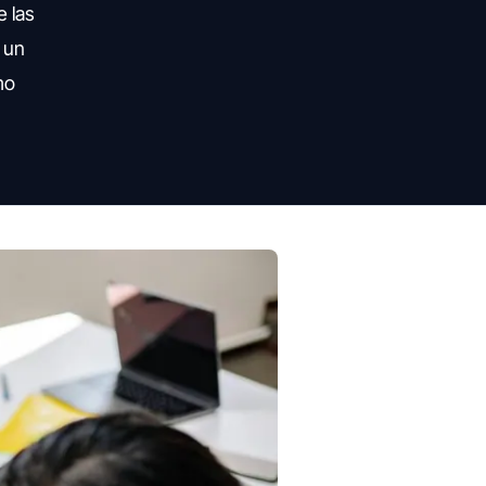
e las
 un
mo