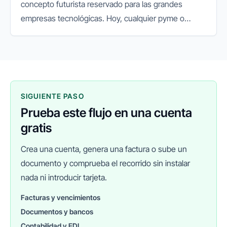
concepto futurista reservado para las grandes
empresas tecnológicas. Hoy, cualquier pyme o
autónomo puede aprovechar su potencial para
mejorar la productividad, reducir...
SIGUIENTE PASO
Prueba este flujo en una cuenta
gratis
Crea una cuenta, genera una factura o sube un
documento y comprueba el recorrido sin instalar
nada ni introducir tarjeta.
Facturas y vencimientos
Documentos y bancos
FINANEDI
Hablemos ahora
Contabilidad y EDI