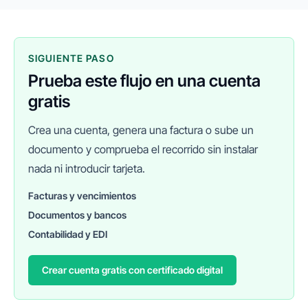
SIGUIENTE PASO
Prueba este flujo en una cuenta
gratis
Crea una cuenta, genera una factura o sube un
documento y comprueba el recorrido sin instalar
nada ni introducir tarjeta.
Facturas y vencimientos
Documentos y bancos
FINANEDI
Hablemos ahora
Contabilidad y EDI
Crear cuenta gratis con certificado digital
Pedir información sobre FinanEDI
Resolver una duda del ERP