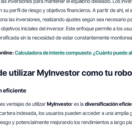
as inversiones para mantener el equilibrio deseado. Los inver
su perfil de riesgo y objetivos financieros. A partir de ahí, el
ona las inversiones, realizando ajustes según sea necesario p
 objetivos iniciales del inversor. Este enfoque permite a los usu
ersificada sin la necesidad de estar constantemente monitore
online:
Calculadora de interés compuesto
¿Cuánto puedo a
de utilizar MyInvestor como tu rob
n eficiente
s ventajas de utilizar
MyInvesto
r es la
diversificación efici
a cartera indexada, los usuarios pueden acceder a una amplia 
riesgo y potencialmente mejorando los rendimientos a largo pl