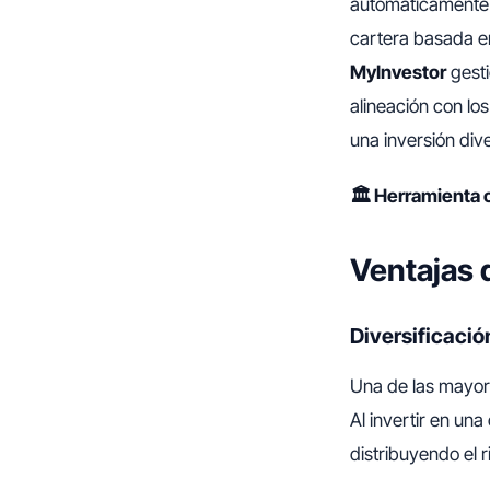
automáticamente l
cartera basada en 
MyInvestor
gesti
alineación con los
una inversión div
🏛️ Herramienta 
Ventajas 
Diversificació
Una de las mayore
Al invertir en un
distribuyendo el 