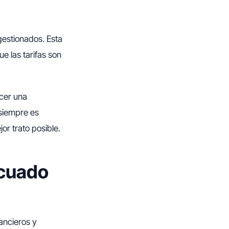
 gestionados. Esta
e las tarifas son
cer una
 siempre es
or trato posible.
ecuado
ancieros y