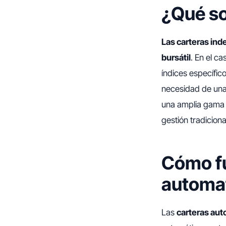
¿Qué so
Las carteras ind
bursátil
. En el c
índices específico
necesidad de una 
una amplia gama d
gestión tradiciona
Cómo fu
automat
Las
carteras au