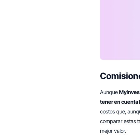
Comision
Aunque
MyInves
tener en cuenta
costos que, aunqu
comparar estas ta
mejor valor.