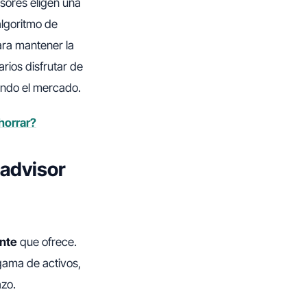
sores eligen una
 algoritmo de
ara mantener la
arios disfrutar de
ando el mercado.
horrar?
oadvisor
ente
que ofrece.
gama de activos,
azo.