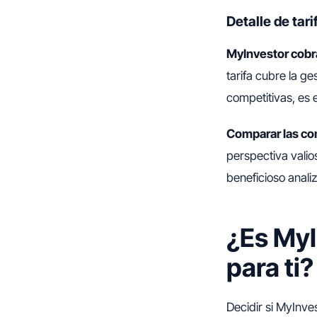
Detalle de tari
MyInvestor cobra
tarifa cubre la g
competitivas, es 
Comparar las co
perspectiva valio
beneficioso anali
¿Es MyI
para ti?
Decidir si MyInve