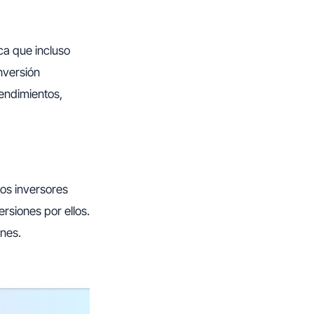
ica que incluso
nversión
rendimientos,
Los inversores
rsiones por ellos.
ones.