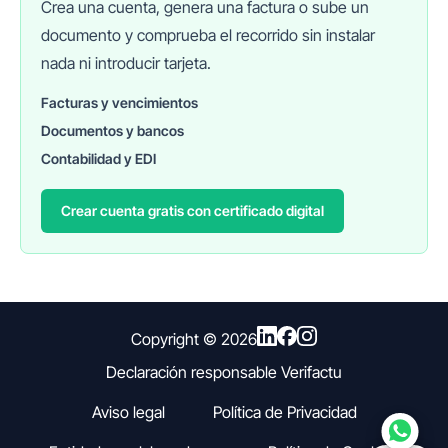
Crea una cuenta, genera una factura o sube un
documento y comprueba el recorrido sin instalar
nada ni introducir tarjeta.
Facturas y vencimientos
Documentos y bancos
FINANEDI
Hablemos ahora
Contabilidad y EDI
Crear cuenta gratis con certificado digital
Pedir información sobre FinanEDI
Resolver una duda del ERP
Financiación externa
Copyright ©
2026
Declaración responsable Verifactu
Otro
Aviso legal
Política de Privacidad