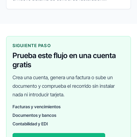
impulsado por la Agencia Tributaria. Su objetivo es
garantizar la integridad...
SIGUIENTE PASO
Prueba este flujo en una cuenta
gratis
Crea una cuenta, genera una factura o sube un
documento y comprueba el recorrido sin instalar
nada ni introducir tarjeta.
Facturas y vencimientos
Documentos y bancos
FINANEDI
Hablemos ahora
Contabilidad y EDI