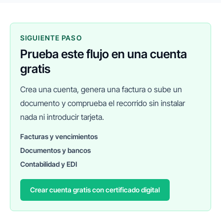
SIGUIENTE PASO
Prueba este flujo en una cuenta
gratis
Crea una cuenta, genera una factura o sube un
documento y comprueba el recorrido sin instalar
nada ni introducir tarjeta.
Facturas y vencimientos
Documentos y bancos
FINANEDI
Hablemos ahora
Contabilidad y EDI
Crear cuenta gratis con certificado digital
Pedir información sobre FinanEDI
Resolver una duda del ERP