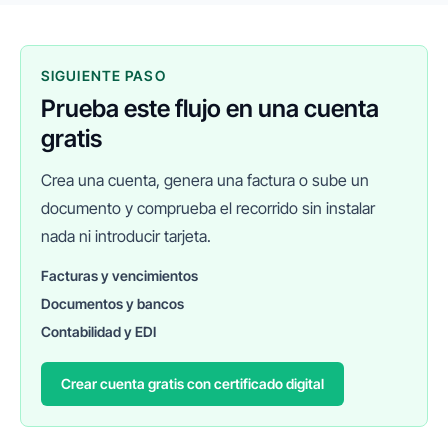
SIGUIENTE PASO
Prueba este flujo en una cuenta
gratis
Crea una cuenta, genera una factura o sube un
documento y comprueba el recorrido sin instalar
nada ni introducir tarjeta.
Facturas y vencimientos
Documentos y bancos
FINANEDI
Hablemos ahora
Contabilidad y EDI
Crear cuenta gratis con certificado digital
Pedir información sobre FinanEDI
Resolver una duda del ERP