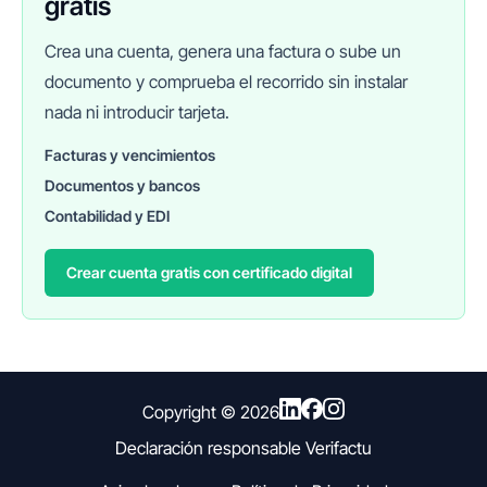
gratis
Crea una cuenta, genera una factura o sube un
documento y comprueba el recorrido sin instalar
nada ni introducir tarjeta.
Facturas y vencimientos
Documentos y bancos
FINANEDI
Hablemos ahora
Contabilidad y EDI
Crear cuenta gratis con certificado digital
Pedir información sobre FinanEDI
Resolver una duda del ERP
Financiación externa
Copyright ©
2026
Declaración responsable Verifactu
Otro