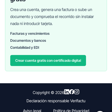
Crea una cuenta, genera una factura o sube un
documento y comprueba el recorrido sin instalar
nada ni introducir tarjeta.
Facturas y vencimientos
Documentos y bancos
FINANEDI
Hablemos ahora
Contabilidad y EDI
Crear cuenta gratis con certificado digital
Pedir información sobre FinanEDI
Resolver una duda del ERP
Financiación externa
Copyright ©
2026
Declaración responsable Verifactu
Otro
Aviso legal
Política de Privacidad