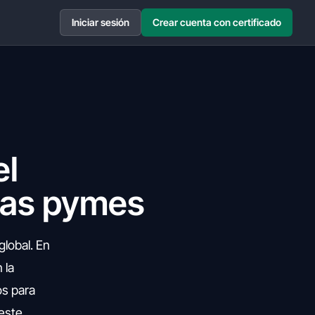
Iniciar sesión
Crear cuenta con certificado
el
 las pymes
lobal. En
 la
os para
 este