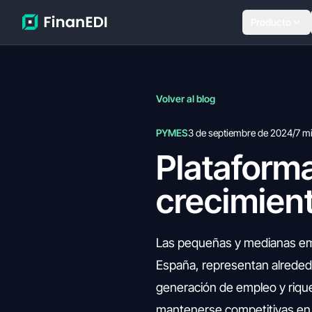
Producto
Volver al blog
PYMES
3 de septiembre de 2024
/
7 m
Plataform
crecimient
Las pequeñas y medianas emp
España, representan alrededo
generación de empleo y riqu
mantenerse competitivas en u