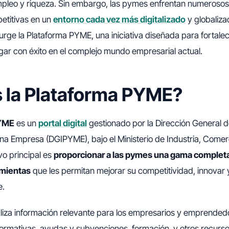
pleo y riqueza. Sin embargo, las pymes enfrentan numerosos
titivas en un
entorno cada vez más digitalizado
y globaliza
rge la Plataforma PYME, una iniciativa diseñada para fortale
ar con éxito en el complejo mundo empresarial actual.
 la Plataforma PYME?
PYME
es un
portal digital
gestionado por la Dirección General de
a Empresa (DGIPYME), bajo el Ministerio de Industria, Comer
vo principal es
proporcionar a las pymes una gama completa
amientas
que les permitan mejorar su competitividad, innovar 
e.
aliza información relevante para los empresarios y emprended
ormativas, ayudas y subvenciones, formación, y otros recurs