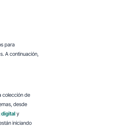
os para
. A continuación,
a colección de
temas, desde
digital
y
están iniciando