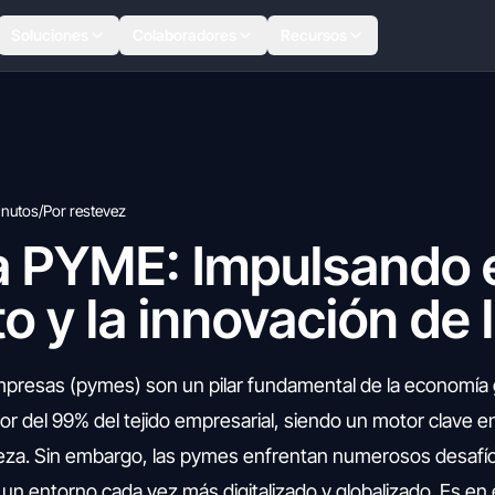
Soluciones
Colaboradores
Recursos
inutos
/
Por restevez
a PYME: Impulsando 
o y la innovación de
resas (pymes) son un pilar fundamental de la economía g
r del 99% del tejido empresarial, siendo un motor clave en
eza. Sin embargo, las pymes enfrentan numerosos desafí
n entorno cada vez más digitalizado y globalizado. Es en