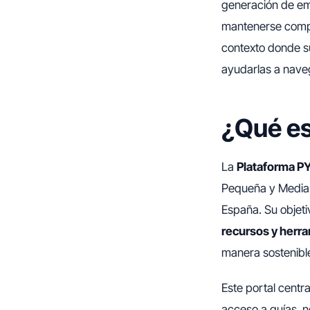
generación de em
mantenerse compe
contexto donde su
ayudarlas a naveg
¿Qué es
La
Plataforma 
Pequeña y Median
España. Su objeti
recursos y herr
manera sostenibl
Este portal centr
acceso a guías, n