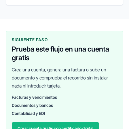
SIGUIENTE PASO
Prueba este flujo en una cuenta
gratis
Crea una cuenta, genera una factura o sube un
documento y comprueba el recorrido sin instalar
nada ni introducir tarjeta.
Facturas y vencimientos
Documentos y bancos
FINANEDI
Hablemos ahora
Contabilidad y EDI
Crear cuenta gratis con certificado digital
Pedir información sobre FinanEDI