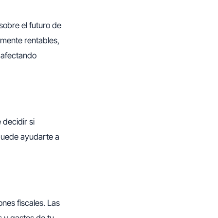
obre el futuro de
rmente rentables,
n afectando
decidir si
 puede ayudarte a
nes fiscales. Las
s y gastos de tu