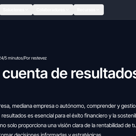
Soluciones
Colaboradores
Recursos
24
/
5 minutos
/
Por restevez
 cuenta de resultado
resa, mediana empresa o autónomo, comprender y gestio
sultados es esencial para el éxito financiero y la sostenib
o solo proporciona una visión clara de la rentabilidad de t
tomar decisiones informadas y estratégicas.