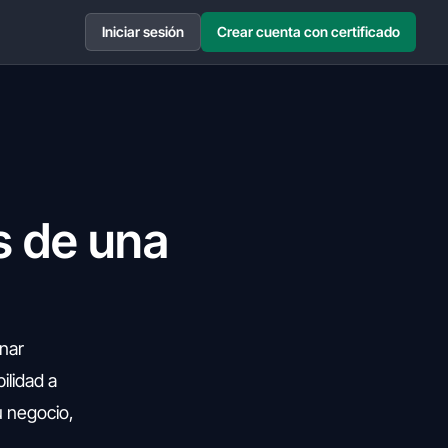
Iniciar sesión
Crear cuenta con certificado
s de una
nar
ilidad a
u negocio,