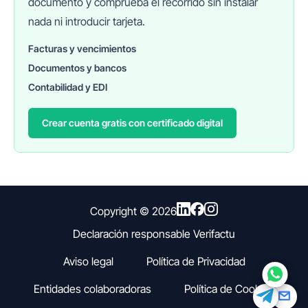
documento y comprueba el recorrido sin instalar
nada ni introducir tarjeta.
Facturas y vencimientos
Documentos y bancos
FINANEDI
Hablemos ahora
Contabilidad y EDI
Crear cuenta gratis con certificado digital
Pedir información sobre FinanEDI
Resolver una duda del ERP
Financiación externa
Copyright ©
2026
Declaración responsable Verifactu
Otro
Aviso legal
Política de Privacidad
Entidades colaboradoras
Política de Cookies