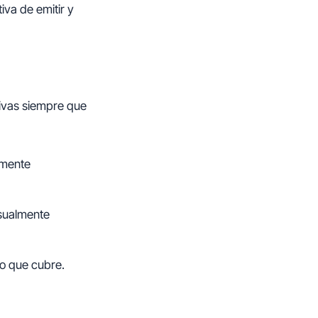
tiva de emitir y
tivas siempre que
amente
usualmente
do que cubre.