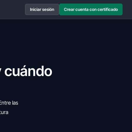
Iniciar sesión
Crear cuenta con certificado
 y cuándo
ntre las
tura