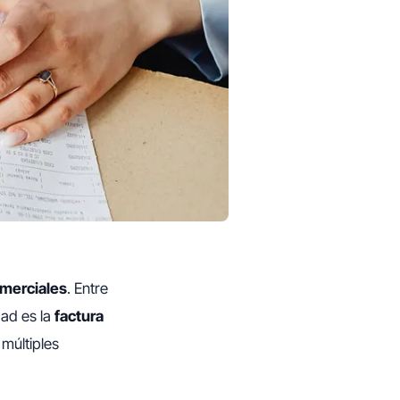
omerciales
. Entre
dad es la
factura
 múltiples