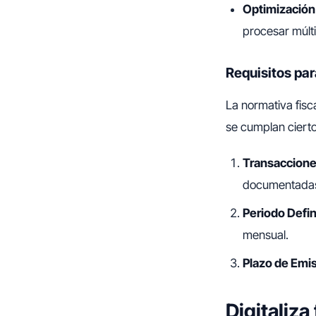
Optimización
procesar múlti
Requisitos par
La normativa fisc
se cumplan cierto
Transaccion
documentadas 
Periodo Defi
mensual.
Plazo de Emi
Digitaliz