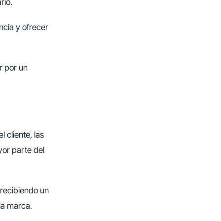
rio.
cia y ofrecer
r por un
l cliente, las
or parte del
 recibiendo un
la marca.