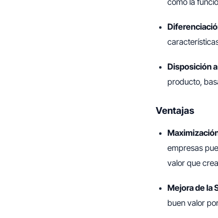
como la funcion
Diferenciaci
característica
Disposición a
producto, bas
Ventajas
Maximización
empresas pued
valor que crea
Mejora de la 
buen valor por