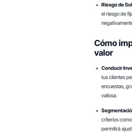
Riesgo de So
el riesgo de f
negativamente 
Cómo impl
valor
Conducir Inv
tus clientes p
encuestas, gr
valiosa.
Segmentación
criterios com
permitirá ajus