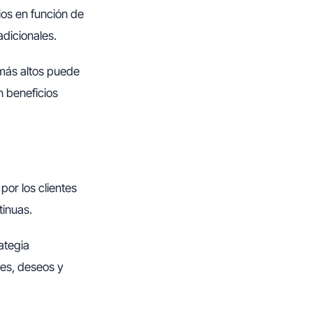
cios en función de
adicionales.
 más altos puede
n beneficios
por los clientes
tinuas.
ategia
des, deseos y