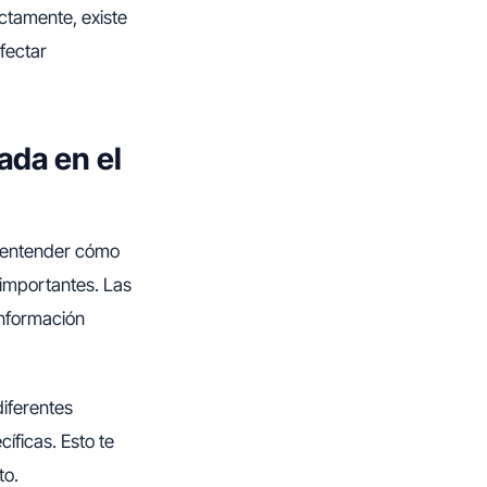
ectamente, existe
fectar
ada en el
a entender cómo
 importantes. Las
información
iferentes
ficas. Esto te
to.