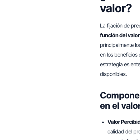
valor?
La fijación de pr
función del valor
principalmente lo
en los beneficios 
estrategia es ent
disponibles.
Component
en el valo
Valor Percibid
calidad del pr