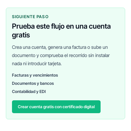
SIGUIENTE PASO
Prueba este flujo en una cuenta
gratis
Crea una cuenta, genera una factura o sube un
documento y comprueba el recorrido sin instalar
nada ni introducir tarjeta.
Facturas y vencimientos
Documentos y bancos
FINANEDI
Hablemos ahora
Contabilidad y EDI
Crear cuenta gratis con certificado digital
Pedir información sobre FinanEDI
Resolver una duda del ERP