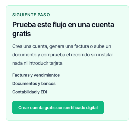
SIGUIENTE PASO
Prueba este flujo en una cuenta
gratis
Crea una cuenta, genera una factura o sube un
documento y comprueba el recorrido sin instalar
nada ni introducir tarjeta.
Facturas y vencimientos
Documentos y bancos
FINANEDI
Hablemos ahora
Contabilidad y EDI
Crear cuenta gratis con certificado digital
Pedir información sobre FinanEDI
Resolver una duda del ERP