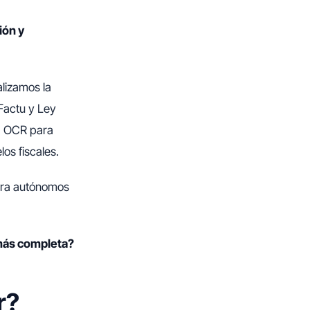
ión y
alizamos la
Factu y Ley
s, OCR para
os fiscales.
para autónomos
 más completa?
r?