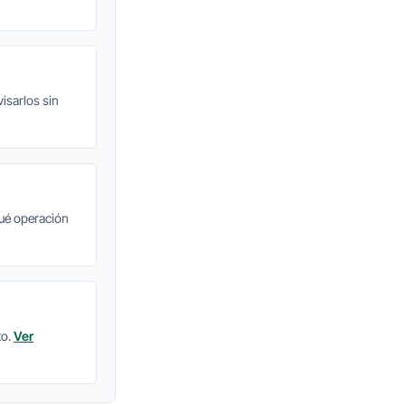
isarlos sin
qué operación
to.
Ver