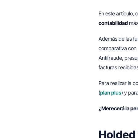
En este artículo
contabilidad
más
Además de las fun
comparativa con l
Antifraude, presu
facturas recibidas
Para realizar la
(
plan plus
) y pa
¿Merecerá la pen
Holded 