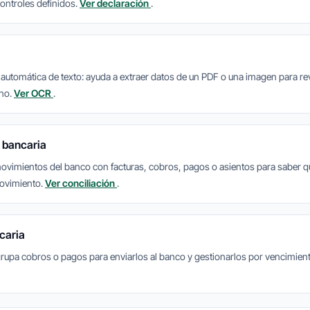
controles definidos.
Ver declaración
.
 automática de texto: ayuda a extraer datos de un PDF o una imagen para rev
ano.
Ver OCR
.
 bancaria
vimientos del banco con facturas, cobros, pagos o asientos para saber 
movimiento.
Ver conciliación
.
caria
upa cobros o pagos para enviarlos al banco y gestionarlos por vencimien