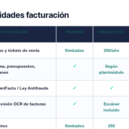
idades facturación
 FACTURACIÓN
FINANEDI
HOLDED PLUS
s y tickets de venta
Ilimitadas
250/año
ma, presupuestos,
Según
anes
plan/módulo
eriFactu / Ley Antifraude
evisión OCR de facturas
Escáner
incluido
ctos
Ilimitados
250