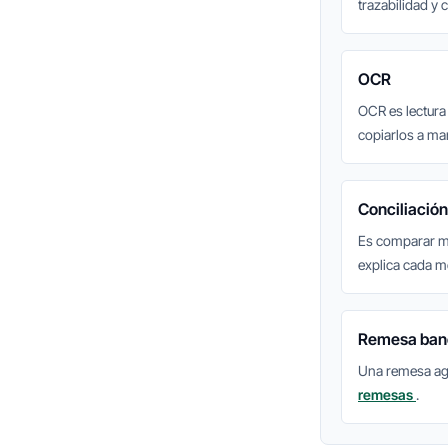
trazabilidad y 
OCR
OCR es lectura
copiarlos a m
Conciliación
Es comparar mo
explica cada 
Remesa ban
Una remesa agr
remesas
.