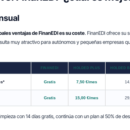
nsual
pales ventajas de FinanEDI es su coste
. FinanEDI ofrece su 
 resulta muy atractivo para autónomos y pequeñas empresas q
L
FINANEDI
HOLDED PLUS
HOLDED B
es*
Gratis
7,50 €/mes
14
Gratis
15,00 €/mes
29
Empieza con 14 días gratis, continúa con un plan al 50% de de