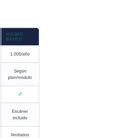
HOLDED
BÁSICO
1.000/año
Según
plan/módulo
Escáner
incluido
Ilimitados