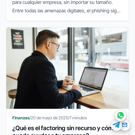
para cualquier empresa, sin importar su tamaño.
Entre todas las amenazas digitales, el phishing sigue
siendo una de las más efectivas… y peligrosas. Su
éxito se basa en...
FINANEDI
Hablemos ahora
Pedir información sobre FinanEDI
Resolver una duda del ERP
Financiación externa
Otro
Finanzas
/
20 de mayo de 2025
/
7 minutos
¿Qué es el factoring sin recurso y cómo